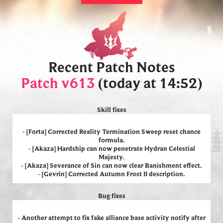
Recent Patch Notes
Patch v613
(today at 14:52)
Skill fixes
- [Forta] Corrected Reality Termination
Sweep reset chance
formula.
- [Akaza] Hardship can now penetrate Hydran Celestial
Majesty.
- [Akaza] Severance of Sin can now clear Banishment effect.
- [Gevrin] Corrected Autumn Frost II description.
Bug fixes
- Another attempt to fix fake alliance base activity notify after