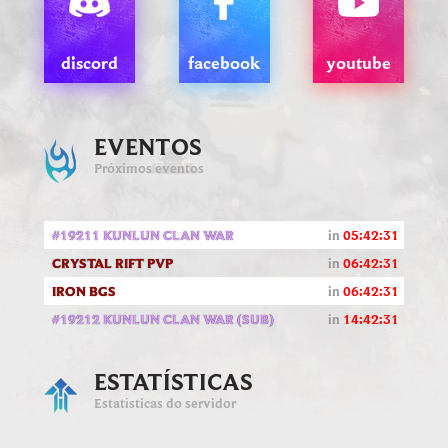
discord
facebook
youtube
EVENTOS
Próximos eventos
#19211 KUNLUN CLAN WAR
in
05:42:30
CRYSTAL RIFT PVP
in
06:42:30
IRON BGS
in
06:42:30
#19212 KUNLUN CLAN WAR (SUB)
in
14:42:30
ESTATÍSTICAS
Estatísticas do servidor