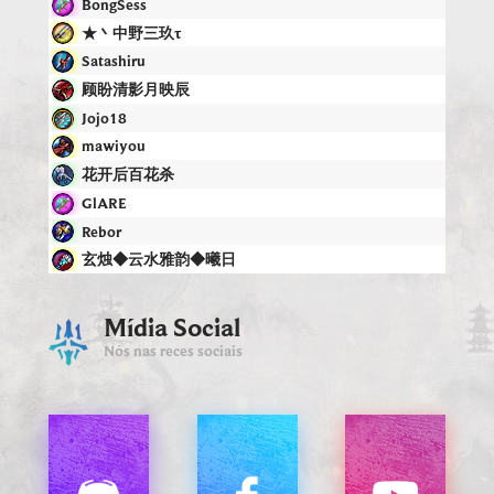
BongSess
★丶中野三玖τ
Satashiru
顾盼清影月映辰
Jojo18
mawiyou
花开后百花杀
GlARE
Rebor
玄烛◆云水雅韵◆曦日
Mídia Social
Nós nas reces sociais