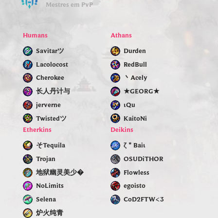
Mestres em PvP
Humans
Athans
Savitarツ
Durden
Lacolocost
RedBull
Cherokee
丶Acely
长人丹计与
★GEОRG★
jerverne
ιQu
Twistedツ
KaitoNi
Etherkins
Deikins
そTequila
ζ＂Baiι
Trojan
OSUDiTHOR
地狱幽灵美少�
Flowless
NoLimits
egoisto
Selenа
CoD2FTW<3
炉火纯青