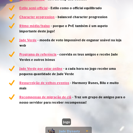
Estilo semi-official
- Estilo como o official equilibrado
Character progression
- balanced character progression
Ritmo médio/baixo
- porque o PvE também é um aspeto
importante deste jogo!
Jade Verde
- moeda de voto impossível de enganar usável na loja
web
Programa de referência
- convida os teus amigos e recebe Jade
Verdes e outros bônus
Jade Verde por estar online
- a cada hora no jogo recebe uma
pequena quantidade de Jade Verde
Ressurreição de velhos eventos
- Harmony Runes, Bilu e muito
mais
Recompensas de migração de clã
- Traz um grupo de amigos para o
nosso servidor para receber recompensas!
Jogo
Jade Dynasty