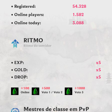
• Registered:
54.328
• Online players:
1.582
• Online today:
3.088
RITMO
Ritmo do servidor
• EXP:
x5
• GOLD:
x5
• DROP:
x5
+100
+500
+1000
Online
Voto 1 / Voto 2
Voto 3
Mestres de classe em PvP