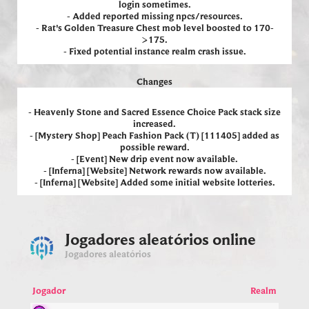
login sometimes.
- Added reported missing npcs/resources.
- Rat's Golden Treasure Chest mob level boosted to 170-
>175.
- Fixed potential instance realm crash issue.
Changes
- Heavenly Stone and Sacred Essence Choice Pack stack size
increased.
- [Mystery Shop] Peach Fashion Pack (T) [111405] added as
possible reward.
- [Event] New drip event now available.
- [Inferna] [Website] Network rewards now available.
- [Inferna] [Website] Added some initial website lotteries.
Jogadores aleatórios online
Jogadores aleatórios
Jogador
Realm