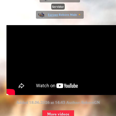
Servidor
Europe
Reborn Main
Added 18.06.2026 at 14:43 Author:
RebornGN
More videos