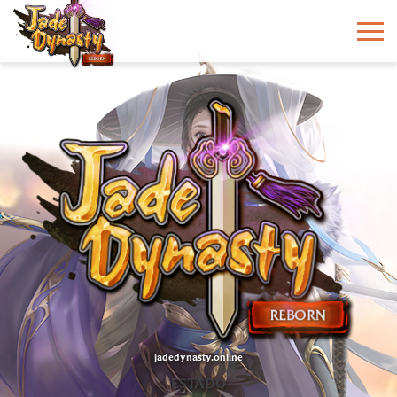
jadedynasty.online
ESTADO