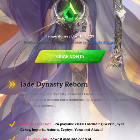
Tempo do servidor:
12:17:30
Precisa de suporte? Entre no nosso
servidor de discord
.
CRIAR CONTA
Jade Dynasty Reborn
Bem vindo ao Jade Dynasty Reborn! O nosso servidor de ritmo
médio vai dar o mesmo entertenimento que sentiu há muito tempo
com os seus amigos...
Dharma expansion
- 24 playable classes including Gevrin, Sylia,
Ceros, Imperia, Ashura, Zephyr, Yuna and Akaza!
LV175 level cap
- newest map and content