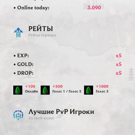
• Online today:
3.090
РЕЙТЫ
Рейты сервера
• EXP:
x5
• GOLD:
x5
• DROP:
x5
+100
+500
+1000
Онлайн
Голос 1 / Голос 2
Голос 3
Лучшие PvP Игроки
За свой класс