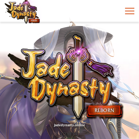
jadedynasty.online
СТАТУС