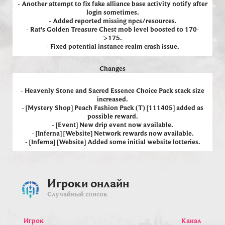
- Another attempt to fix fake alliance base activity notify after
login sometimes.
- Added reported missing npcs/resources.
- Rat's Golden Treasure Chest mob level boosted to 170-
>175.
- Fixed potential instance realm crash issue.
Changes
- Heavenly Stone and Sacred Essence Choice Pack stack size
increased.
- [Mystery Shop] Peach Fashion Pack (T) [111405] added as
possible reward.
- [Event] New drip event now available.
- [Inferna] [Website] Network rewards now available.
- [Inferna] [Website] Added some initial website lotteries.
Игроки онлайн
Случайный список
Игрок
Канал