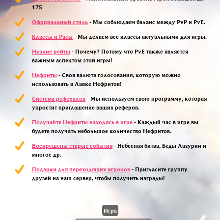
175
Официальный стиль
- Мы соблюдаем баланс между PvP и PvE.
Классы и Расы
- Мы делаем все классы актуальными для игры.
Низкие рейты
- Почему? Потому что PvE также является
важным аспектом этой игры!
Нефриты
- Своя валюта голосования, которую можно
использовать в Лавке Нефритов!
Система рефералов
- Мы используем свою программу, которая
упростит приглашение ваших реферов.
Получайте Нефриты находясь в игре
- Каждый час в игре вы
будете получать небольшое количество Нефритов.
Воскрешены старые события
- Небесная битва, Беды Лазурии и
многое др.
Подарки для переходящих игроков
- Пригласите группу
друзей на наш сервер, чтобы получить награды!
Игра