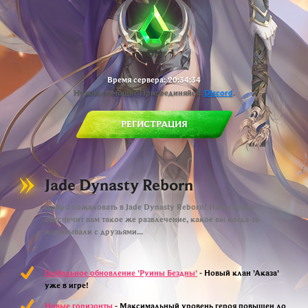
Время сервера:
20:34:35
Нужна помощь? Присоединяйся.
Discord
.
РЕГИСТРАЦИЯ
Jade Dynasty Reborn
Добро пожаловать в Jade Dynasty Reborn! Наш сервер
обеспечит вам такое же развлечение, какое вы когда-то
испытывали с друзьями...
Глобальное обновление 'Руины Бездны'
- Новый клан 'Аказа'
уже в игре!
Новые горизонты
- Максимальный уровень героя повышен до