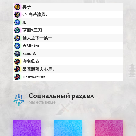
鼻子
ι丶自若清风ν
JL
两面v三刀
仙人之下一换一
★Mintra
zanulA
卯兔⑥☆
梨花飘落入心扉ν
Пенталгиня
Социальный раздел
Мы есть везде