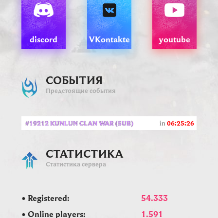
discord
VKontakte
youtube
СОБЫТИЯ
Предстоящие события
#19212 KUNLUN CLAN WAR (SUB)
in
06:25:25
СТАТИСТИКА
Статистика сервера
• Registered:
54.333
• Online players:
1.591