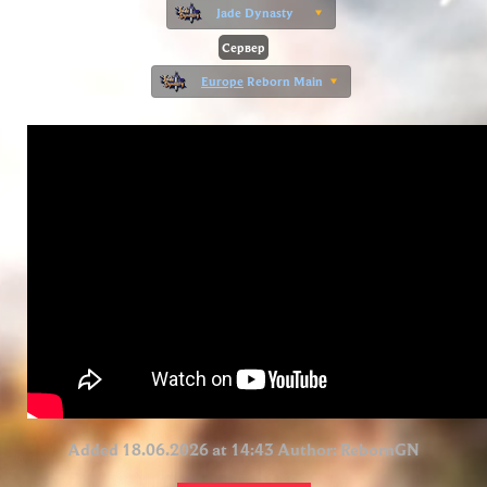
Jade Dynasty
Сервер
Europe
Reborn Main
Added 18.06.2026 at 14:43 Author:
RebornGN