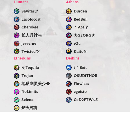
Humans
Athans
Savitarツ
Durden
Lacolocost
RedBull
Cherokee
丶Acely
长人丹计与
★GEОRG★
jerverne
ιQu
Twistedツ
KaitoNi
Etherkins
Deikins
そTequila
ζ＂Baiι
Trojan
OSUDiTHOR
地狱幽灵美少�
Flowless
NoLimits
egoisto
Selenа
CoD2FTW<3
炉火纯青